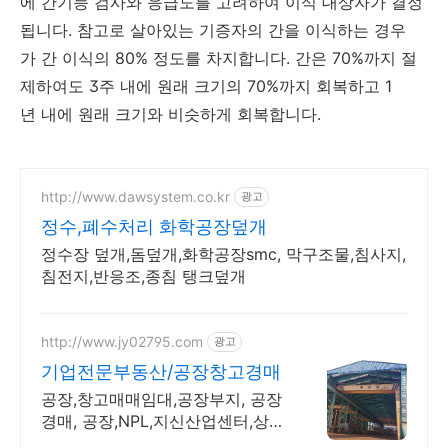
에 간기능 검사와 응급도를 고려하여 이식 대상자가 결정
됩니다. 참고로 살아있는 기증자의 간을 이식하는 경우
가 간 이식의 80% 정도를 차지합니다. 간은 70%까지 절
제하여도 3주 내에 원래 크기의 70%까지 회복하고 1
년 내에 원래 크기와 비슷하게 회복합니다.
http://www.dawsystem.co.kr
광고
정수,폐수처리 화학공장덮개
정수장 덮개,돔덮개,화학공장smc, 막구조물,침사지,
침전지,반응조,종침 탱크덮개
http://www.jy02795.com
광고
기업전문부동산/공장창고경매
공장,창고매매임대,공장부지, 공장
경매, 공장,NPL,지신산업센터,상
가,아파트