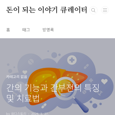
본문 바로가기
돈이 되는 이야기 큐레이터
홈
태그
방명록
카테고리 없음
간의 기능과 간부전의 특징
및 치료법
by 유디스토리
2024. 3. 27.