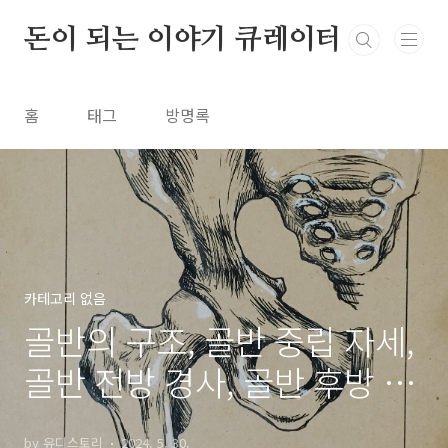
본문 바로가기
돈이 되는 이야기 큐레이터
홈
태그
방명록
카테고리 없음
골반의 구조, 골반 중립 자세,
골반 전방 경사, 골반 후방 경
사
by 유디스토리
2024. 5. 30.