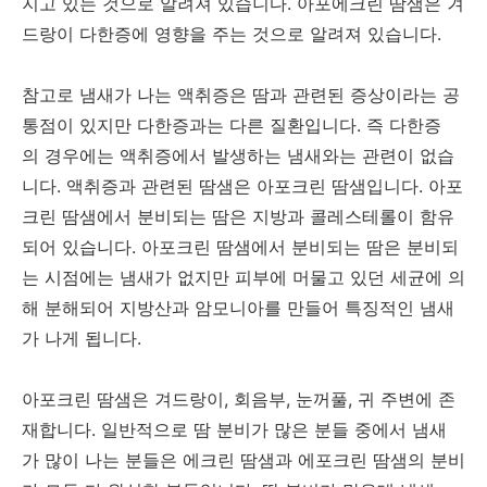
지고 있는 것으로 알려져 있습니다. 아포에크린 땀샘은 겨
드랑이 다한증에 영향을 주는 것으로 알려져 있습니다.
참고로 냄새가 나는 액취증은 땀과 관련된 증상이라는 공
통점이 있지만 다한증과는 다른 질환입니다. 즉 다한증
의 경우에는 액취증에서 발생하는 냄새와는 관련이 없습
니다. 액취증과 관련된 땀샘은 아포크린 땀샘입니다. 아포
크린 땀샘에서 분비되는 땀은 지방과 콜레스테롤이 함유
되어 있습니다. 아포크린 땀샘에서 분비되는 땀은 분비되
는 시점에는 냄새가 없지만 피부에 머물고 있던 세균에 의
해 분해되어 지방산과 암모니아를 만들어 특징적인 냄새
가 나게 됩니다.
아포크린 땀샘은 겨드랑이, 회음부, 눈꺼풀, 귀 주변에 존
재합니다. 일반적으로 땀 분비가 많은 분들 중에서 냄새
가 많이 나는 분들은 에크린 땀샘과 에포크린 땀샘의 분비