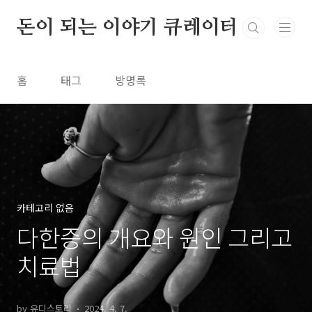
본문 바로가기
돈이 되는 이야기 큐레이터
홈
태그
방명록
카테고리 없음
다한증의 개요와 원인 그리고
치료법
by 유디스토리
2024. 4. 7.