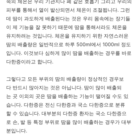
속의 체온은 우리 기관지나 폐 같은 호흡기 그리고 우리의
피부를 통해서 열이 발산되면서 체온이 조절됩니다. 그런
데 땀이 과도하게 배출된다는 것은 우리 몸속에는 장기들
이 제 기능을 잘 못하기 때문에 땀을 통해서라도 체온을
유지하려는 것입니다. 체온을 유지하기 위한 자연스러운
땀의 배출량은 일반적으로 하루 500ml에서 1000ml 정도
입니다. 이것보다 심하게 많이 땀을 배출하는 경우를 바로
다한증이라고 합니다.
그렇다고 모든 부위의 땀의 배출량이 정상적인 경우보
다 반드시 많아지는 것은 아닙니다. 땀이 많이 배출되
는 곳 이외의 곳은 땀을 배출하는 기능이 떨어질 수도 있
습니다. 다한증은 전신 다한증과 국소 다한증으로 분류
할 수 있습니다. 대부분의 다한증 환자는 국소 다한증으
로 손, 발 등 특정 부위로 땀을 많이 배출하는 경우가 대부
분입니다.