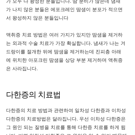
가 모두 다 왕성한 분들입니다. 땀 분비가 많은데 냄새
가 나지 않은 분들은 에포크레인 땀샘이 분포가 적으면
서 왕성하지 않은 분들입니다
액취증 치료 방법은 여러 가지가 있지만 땀샘을 제거하
는 외과적 수술 치료가 가장 확실합니다. 냄새가 나는 겨
드랑이를 절개한 뒤에 땀샘을 제거하는데 진피층 아래
에 위치한 아포크린 땀샘을 상당 부분 제거하며 액취증
은 사라집니다.
다한증의 치료법
다한증의 치료 방법과 관련하여 일차성 다한증과 이차성
다한증의 치료방법은 달라집니다. 우선 이차성 다한증은
그 원인 되는 질병을 치료를 통해 다한증 치료를 하게 됩