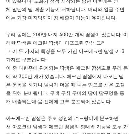
이 있습니다. 노화가 점점 시작되는 중년 이후에는 신
체 말단의 땀 배출 기능이 저하됩니다. 머리와 얼굴 주변
에는 가장 마지막까지 땀 배출이 기능이 유지됩니다.
우리 몸에는 200만 내지 400만 개의 땀샘이 있습니다. 이
러한 땀샘은 에크린 땀샘과 아포크린 땀샘 그리
고 이 두 가지의 특징을 모두 가진 아포에크린 땀샘 이 3
가지로 구분됩니다.
이 중 다한증에 관계되는 땀샘은 에크린 땀샘으로 우리 몸
에 약 300만 개가 있습니다. 에크린 땀샘에서 나오는 땀
은 운동을 하거나 날씨가 더울 때 나는 땀으로 체온 조절
을 위해 분비됩니다. 무색 무취 무미의 땀이 땀구멍을 통
해 배출되는데 몸 전체에 고루 분포되어 있습니다
아포에크린 땀샘은 주로 성인의 겨드랑이에 분포하면
서 아포크린 땀샘과 에크린 땀샘의 형태와 기능을 모두 가