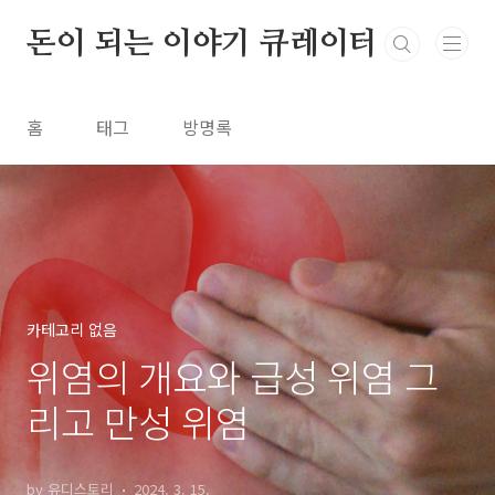
본문 바로가기
돈이 되는 이야기 큐레이터
홈
태그
방명록
카테고리 없음
위염의 개요와 급성 위염 그
리고 만성 위염
by 유디스토리
2024. 3. 15.