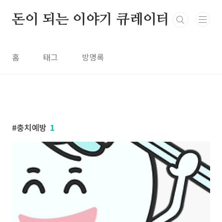
본문 바로가기
돈이 되는 이야기 큐레이터
홈
태그
방명록
충치예방
1