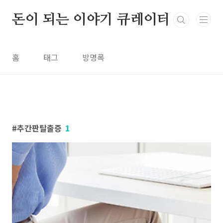
본문 바로가기
돈이 되는 이야기 큐레이터
홈
태그
방명록
추간판탈출증
1